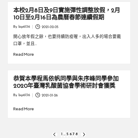
本校2月8日及9日實施彈性調整放假，2月
10日至2月16日為農曆春節連續假期
By
bip6136
2021-02-05
Posted
by
開心放年假之餘，也要持續防疫喔，出入人多的場合要戴
口罩，並且…
Read More
恭賀本學程馬依帆同學與朱序峰同學參加
2020年臺灣乳酸菌協會學術研討會獲獎
By
bip6136
2021-01-26
Posted
by
Read More
文
1
...
5
6
7
8
PREVIOUS
NEXT