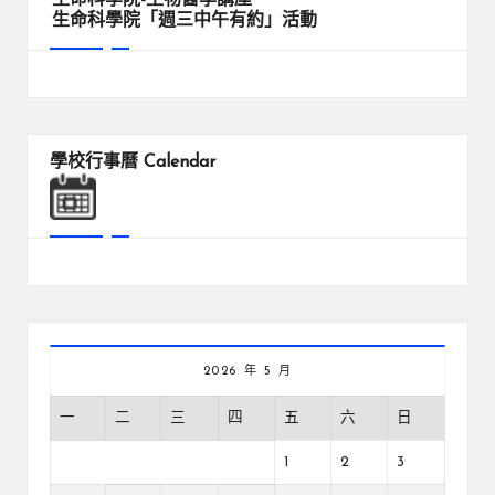
生命科學院「週三中午有約」活動
學校行事曆
Calendar
2026 年 5 月
一
二
三
四
五
六
日
1
2
3