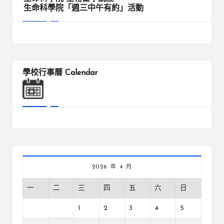
生命科學院「週三中午有約」活動
學校行事曆
Calendar
2026 年 4 月
一
二
三
四
五
六
日
1
2
3
4
5