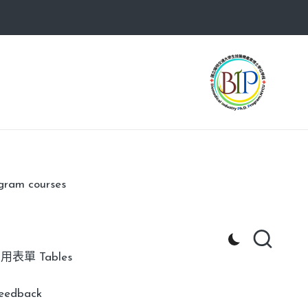
am courses
用表單 Tables
edback