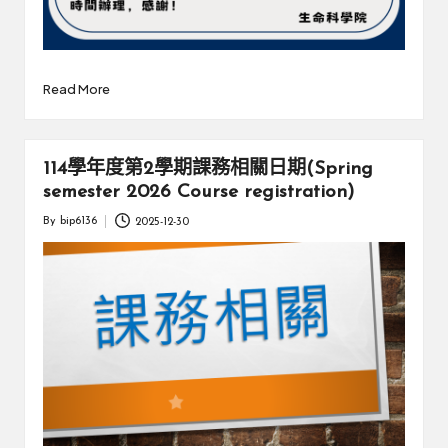
Read More
114學年度第2學期課務相關日期(Spring
semester 2026 Course registration)
By
bip6136
2025-12-30
Posted
by