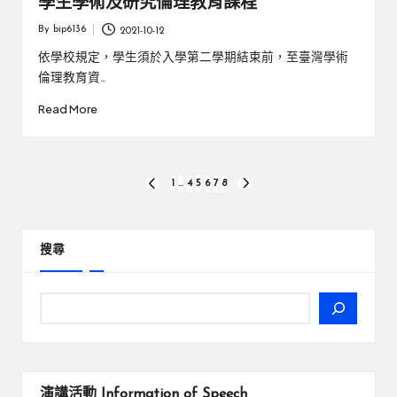
學生學術及研究倫理教育課程
By
bip6136
2021-10-12
Posted
by
依學校規定，學生須於入學第二學期結束前，至臺灣學術
倫理教育資…
Read More
文
1
...
4
5
6
7
8
PREVIOUS
NEXT
PAGE
PAGE
章
分
搜尋
頁
演講活動
Information of Speech