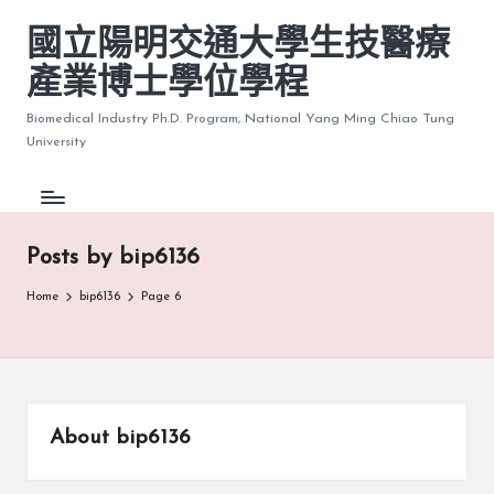
國立陽明交通大學生技醫療
產業博士學位學程
Biomedical Industry Ph.D. Program, National Yang Ming Chiao Tung
University
Posts by bip6136
Home
bip6136
Page 6
About bip6136