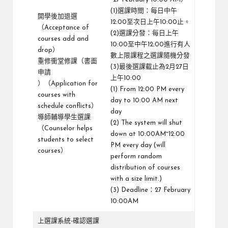
(1)選課時間：每日中午
開學後加退選
12:00至次日上午10:00止。
（Acceptance of
(2)選課分發：每日上午
courses add and
10:00至中午12:00進行有人
drop）
數上限課程之選課隨機分發
重修衝堂修課（書面
(3)最後選課截止為2月27日
申請
上午10:00
）（Application for
(1) From 12:00 PM every
courses with
day to 10:00 AM next
schedule conflicts）
day
導師輔導學生選課
(2) The system will shut
（Counselor helps
down at 10:00AM~12:00
students to select
PM every day (will
courses）
perform random
distribution of courses
with a size limit.)
(3) Deadline：27 February
10:00AM
上選課系統-確認選課