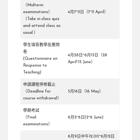
（Midterm
examinations）
4月7~11日（7~11 April）
（Take in-class quiz
and attend class as
usual.）
學生填答教學反應問
卷
4月28日~6月15日（28
(Questionnaire on
April~15 June）
Response to
Teaching)
申請課程停修截止
（Deadline for
5月16日（16 May）
course withdrawal）
學期考試
（Final
6月2~6日(2~6 June)
examinations）
6月9日中午12:00~6月12日