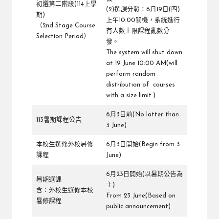
初選第二階段(114上學
(2)選課分發：6月19日(四)
期)
上午10:00關機，系統進行
（2nd Stage Course
有人數上限課程亂數分
Selection Period）
發。
The system will shut down
at 19 June 10:00 AM(will
perform random
distribution of courses
with a size limit.)
6月3日前(No latter than
113暑期課程公告
3 June)
本校生選修外校暑修
6月3日開始(Begin from 3
課程
June)
6月23日開始(以暑期公告為
暑期選課
主)
含：外校生選修本校
From 23 June(Based on
暑修課程
public announcement)