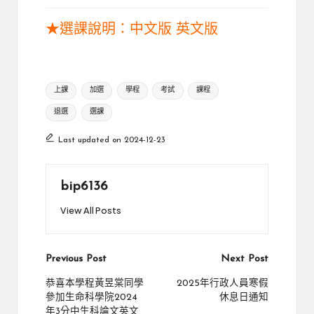
★選課說明：
中文版
英文版
Tags:
上課
加選
學程
考試
課程
退選
選課
Last updated on 2024-12-23
bip6136
View All Posts
Post
Previous Post
Next Post
navigation
恭喜本學程黃昱棠同學
2025年行政人員寒假
參加生命科學院2024
休息日通知
年3分中生科論文英文