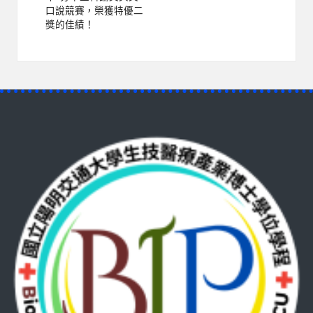
口說競賽，榮獲特優二
獎的佳績！