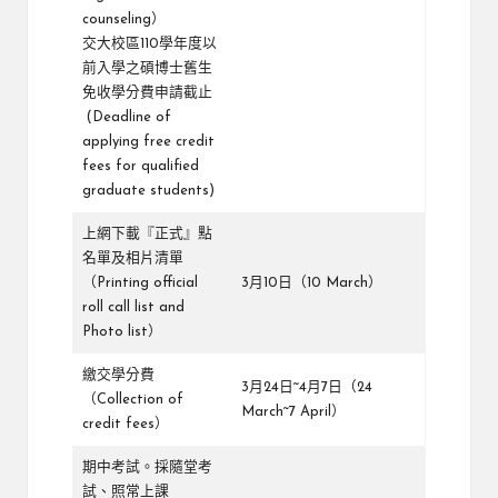
counseling）
交大校區110學年度以
前入學之碩博士舊生
免收學分費申請截止
(Deadline of
applying free credit
fees for qualified
graduate students)
上網下載『正式』點
名單及相片清單
（Printing official
3月10日（10 March）
roll call list and
Photo list）
繳交學分費
3月24日~4月7日（24
（Collection of
March~7 April）
credit fees）
期中考試。採隨堂考
試、照常上課