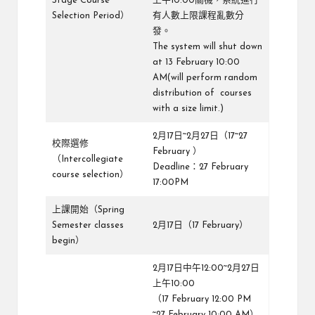
Stage Course
上午10:00關機，系統進行
Selection Period）
有人數上限課程亂數分
發。
The system will shut down
at 13 February 10:00
AM(will perform random
distribution of courses
with a size limit.)
2月17日~2月27日（17~27
校際選修
February ）
（Intercollegiate
Deadline：27 February
course selection）
17:00PM
上課開始（Spring
Semester classes
2月17日（17 February）
begin）
2月17日中午12:00~2月27日
上午10:00
（17 February 12:00 PM
~27 February 10:00 AM）