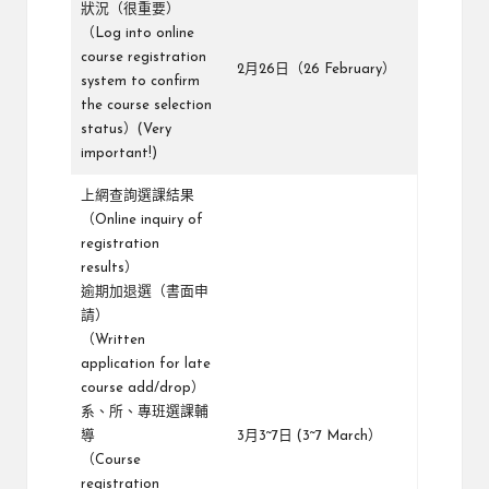
狀況（很重要）
（Log into online
course registration
2月26日（26 February）
system to confirm
the course selection
status）(Very
important!)
上網查詢選課結果
（Online inquiry of
registration
results）
逾期加退選（書面申
請）
（Written
application for late
course add/drop）
系、所、專班選課輔
導
3月3~7日 (3~7 March）
（Course
registration