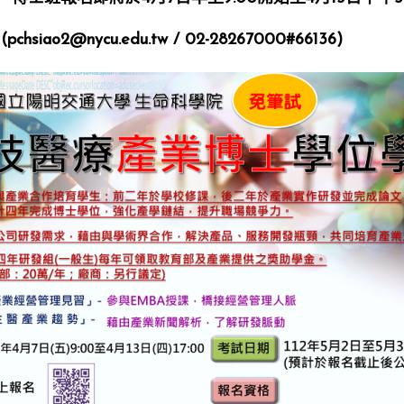
@nycu.edu.tw / 02-28267000#66136)