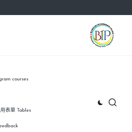
am courses
用表單 Tables
edback