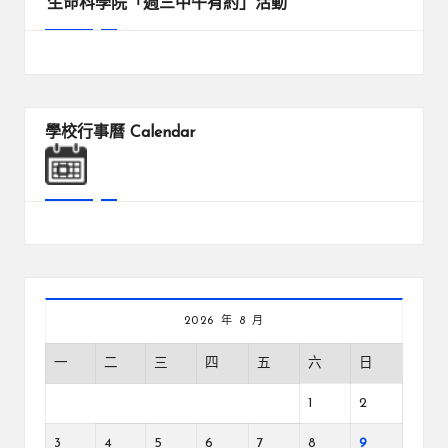
生命科學院「週三中午有約」活動
學校行事曆
Calendar
2026 年 8 月
一
二
三
四
五
六
日
1
2
3
4
5
6
7
8
9