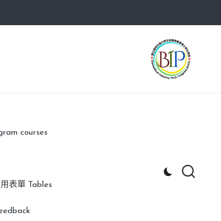
am courses
用表單 Tables
edback