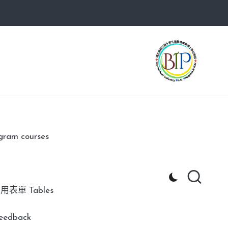
am courses
用表單 Tables
edback