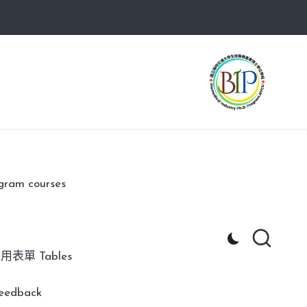
am courses
用表單 Tables
edback