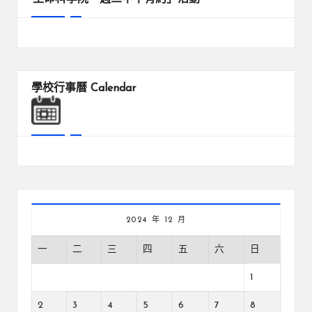
學校行事曆
Calendar
2024 年 12 月
一
二
三
四
五
六
日
1
2
3
4
5
6
7
8