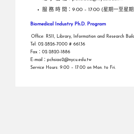
服 務 時 間：9:00 – 17:00 (星期一至星
Biomedical Industry Ph.D. Program
Office: R511, Library, Information and Research Buil
Tel: 02-2826-7000 # 66136
Fax：02-2820-1886
E-mail：pchsiao2@nycu.edu.tw
Service Hours: 9:00 – 17:00 on Mon. to Fri.