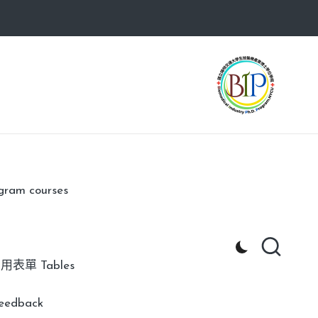
am courses
用表單 Tables
edback