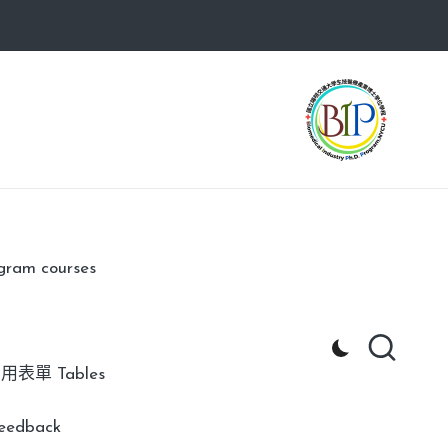
am courses
用表單 Tables
edback