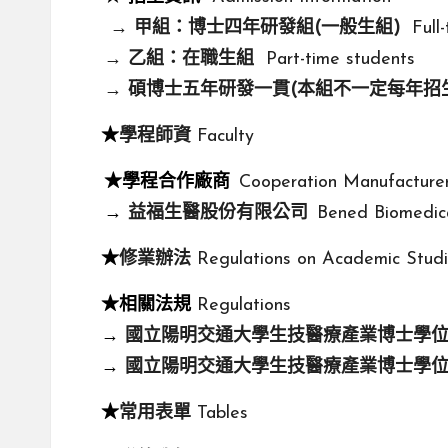
→
甲組：博士四年研發組(一般生組)
Full-
→
乙組：在職生組
Part-time students
→
碩博士五年研發一貫(本組不一定每年招
★
學程師資
Faculty
★學程合作廠商
Cooperation Manufacture
→
益福生醫股份有限公司
Bened Biomedic
★
修業辦法
Regulations on Academic Stud
★相關法規
Regulations
→
國立陽明交通大學生技醫療產業博士學
→
國立陽明交通大學生技醫療產業博士學
★
常用表單
Tables