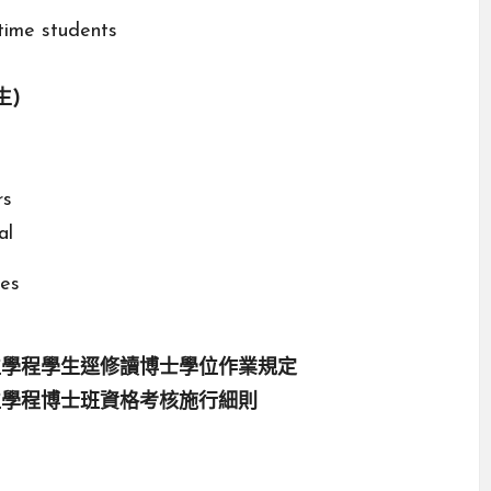
time students
生)
rs
al
ies
位學程學生逕修讀博士學位作業規定
位學程博士班資格考核施行細則