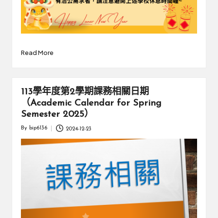
Read More
113學年度第2學期課務相關日期
（Academic Calendar for Spring
Semester 2025）
By
bip6136
2024-12-23
Posted
by