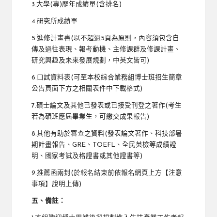
3.大學(專)歷年成績單(含排名)
4.研究所成績單
5.進修計畫書(以不超過5頁為原則，內容須包含自
傳及過往表現、報考動機、主修課群及修課計畫、
研究興趣及未來發展規劃，中英文皆可)
6.口試資料表(可至本校綜合業務組博士班招生簡章
公告頁面下方之相關表件中下載格式)
7.碩士論文及其他已發表或已接受刊登之著作(考生
若為碩班應屆畢業生，可繳交成果報告)
8.其他有助於審查之資料(發表論文著作、科技部暑
期計畫報告、GRE、TOEFL、全民英檢等成績證
明、國家考試及格證書或其他證書等)
9.推薦函兩封(於報名結束前依報名網頁上方【注意
事項】說明上傳)
五、備註：