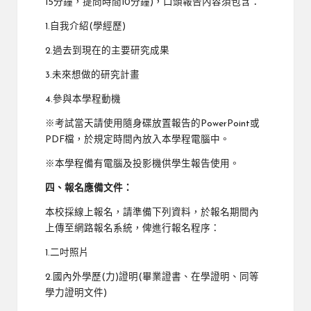
15分鐘，提問時間10分鐘)，口頭報告內容須包含：
1.自我介紹(學經歷)
2.過去到現在的主要研究成果
3.未來想做的研究計畫
4.參與本學程動機
※考試當天請使用隨身碟放置報告的PowerPoint或
PDF檔，於規定時間內放入本學程電腦中。
※本學程備有電腦及投影機供學生報告使用。
四、報名應備文件：
本校採線上報名，請準備下列資料，於報名期間內
上傳至網路報名系統，俾進行報名程序：
1.二吋照片
2.國內外學歷(力)證明(畢業證書、在學證明、同等
學力證明文件)