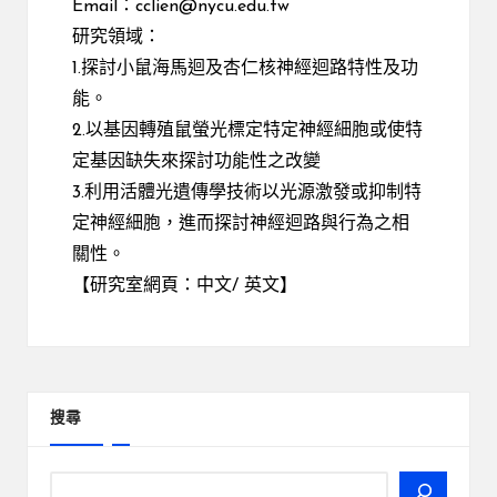
Email：
cclien@nycu.edu.tw
研究領域：
1.探討小鼠海馬迴及杏仁核神經迴路特性及功
能。
2.以基因轉殖鼠螢光標定特定神經細胞或使特
定基因缺失來探討功能性之改變
3.利用活體光遺傳學技術以光源激發或抑制特
定神經細胞，進而探討神經迴路與行為之相
關性。
【研究室網頁：
中文
/
英文
】
搜尋