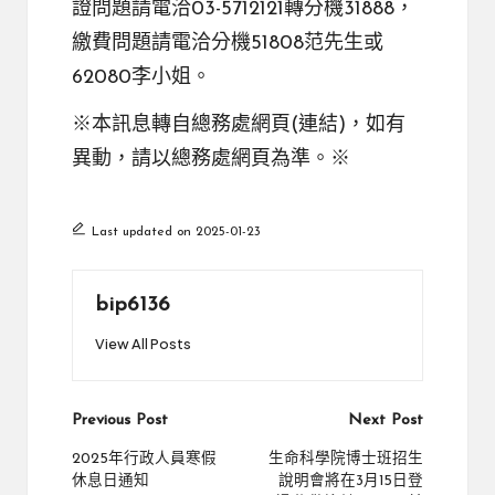
證問題請電洽03-5712121轉分機31888，
繳費問題請電洽分機51808范先生或
62080李小姐。
※本訊息轉自總務處網頁(
連結
)，如有
異動，請以總務處網頁為準。※
Last updated on 2025-01-23
bip6136
View All Posts
Post
Previous Post
Next Post
navigation
2025年行政人員寒假
生命科學院博士班招生
休息日通知
說明會將在3月15日登