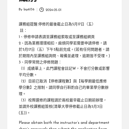
By
bip6136
2024-05-01
Posted
by
課務組提醒:停修的最後截止日為5月17日（五）
註：
1、停修申請表請至課務組索取或至課務組網頁
2、因為業務環環相扣，麻煩同學若需要申請停修，請
於5月17日（五）下午5點前完成。(若有任何問題者，請
於期限內至課務組詢問、報備並處理，逾期皆不受理。)
3、同學常問之停修問題：
（1）成績單上，此門課程會註記W，不會打分數或影響
平均分數。
（2）目前已取消【停修課程數】與【每學期最低應修
學分數】之限制，請同學自行斟酌自己的畢業學分數辦
理。
（3）校際選修的課程請於兩校最早截止日期前辦理，
並請外校課務組簽核(清華大學停修截止日為5月3日
(五))。
Please obtain both the instructor’s and department