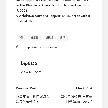
chair’s approvals then submit the application form
to the Division of Curriculum by the deadline: May
17, 2024.
A withdrawn course will appear on your tran with a
mark of “W”.
Tags:
停修
成績單
課務組
課程
Last updated on 2024-06-18
bip6136
View All Posts
Post
Previous Post
Next Post
navigation
113學年博士班口試時間
學位考試公告-方志豪
公告(4/19更新)
同學(2024.05.27)